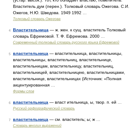
(устар. высок.). Тот, кто обладает властью, повелитель.
Властитель дум (перен.). Толковый словарь Ожегова. С.И.
Ожегов, Н.Ю. Шведова. 1949 1992 …
Толковый словарь Ожегова
Властительница
— ж. жен. к сущ. властитель Толковый
4
словарь Ефремовой. Т. Ф. Ефремова. 2000 …
Современный толковый словарь русского языка Ефремовой
властительница
— властительница, властительницы,
5
властительницы, властительниц, властительнице,
властительницам, властительницу, властительниц,
властительницей, властительницею, властительницами,
властительнице, властительницах (Источник: «Полная
акцентуированная …
Формы слов
властительница
— власт ительница, ы, твор. п. ей …
6
Русский орфографический словарь
властительница
— см. властитель; ы; ж …
7
Словарь многих выражений