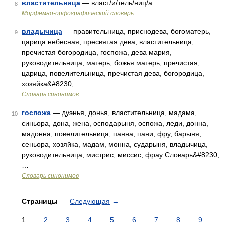
властительница
— власт/и/тель/ниц/а …
8
Морфемно-орфографический словарь
владычица
— правительница, приснодева, богоматерь,
9
царица небесная, пресвятая дева, властительница,
пречистая богородица, госпожа, дева мария,
руководительница, матерь, божья матерь, пречистая,
царица, повелительница, пречистая дева, богородица,
хозяйка&#8230; …
Словарь синонимов
госпожа
— дуэнья, донья, властительница, мадама,
10
синьора, дона, жена, осподарыня, оспожа, леди, донна,
мадонна, повелительница, панна, пани, фру, барыня,
сеньора, хозяйка, мадам, монна, сударыня, владычица,
руководительница, мистрис, миссис, фрау Словарь&#8230;
…
Словарь синонимов
Страницы
Следующая
→
1
2
3
4
5
6
7
8
9